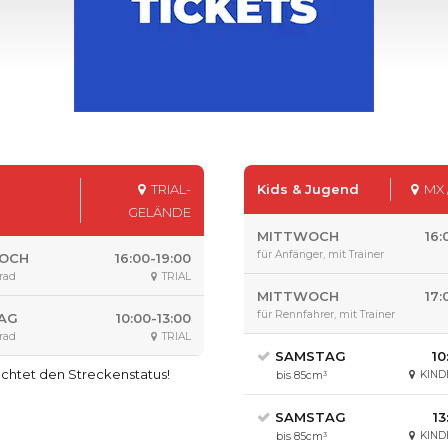
TRIAL-
Kids & Jugend
MX 
GELÄNDE
MITTWOCH
16:
für Anfänger, mit Trainer
OCH
16:00-19:00
rrad
TRIAL
MITTWOCH
17:
für Rennfahrer, mit Trainer
AG
10:00-13:00
rrad
TRIAL
SAMSTAG
10
chtet den Streckenstatus!
KIND
bis 85cm³
SAMSTAG
13
KIND
bis 85cm³