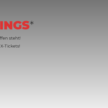
INGS
*
fen steht!
X-Tickets!