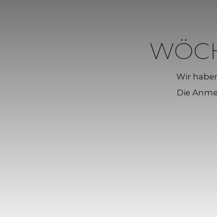
WÖC
Wir haben
Die Anmel