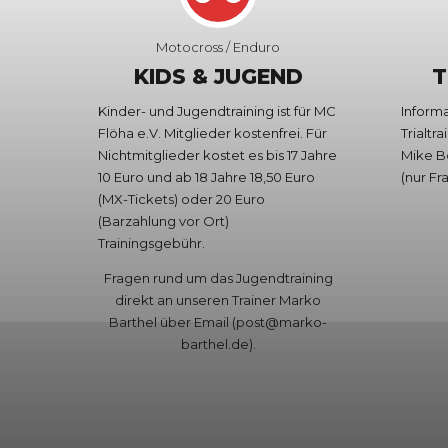
Motocross / Enduro
KIDS & JUGEND
T
Kinder- und Jugendtraining ist für MC
Inform
Flöha e.V. Mitglieder kostenfrei. Für
Trialtr
Nichtmitglieder kostet es bis 17 Jahre
Mike B
10 Euro und ab 18 Jahre 18,50 Euro
(nur Fr
(MX-Tickets) oder 20 Euro
(Barzahlung vor Ort)
Trainingsgebühr.
Fragen rund um das Jugendtraining
direkt an unseren Trainer Marko
Barthel über Email (post@marko-
barthel.de).