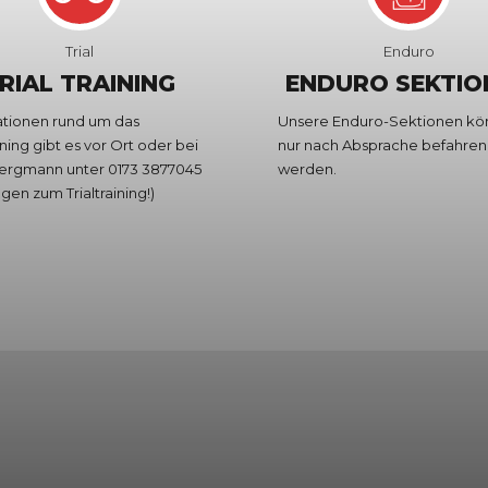
Trial
Enduro
RIAL TRAINING
ENDURO SEKTIO
ationen rund um das
Unsere Enduro-Sektionen k
aining gibt es vor Ort oder bei
nur nach Absprache befahren
ergmann unter 0173 3877045
werden.
agen zum Trialtraining!)