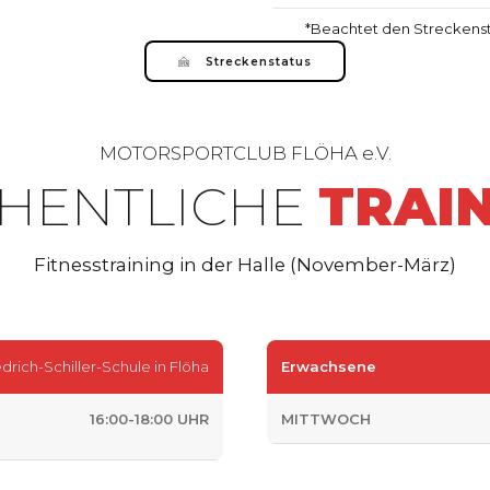
*Beachtet den Streckenst
Streckenstatus
MOTORSPORTCLUB FLÖHA e.V.
HENTLICHE
TRAI
Fitnesstraining in der Halle (November-März)
edrich-Schiller-Schule in Flöha
Erwachsene
16:00-18:00 UHR
MITTWOCH