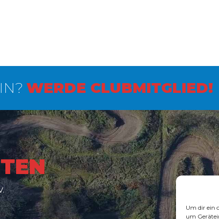
IN?
WERDE CLUBMITGLIED!
ITEN
V.
Um dir ein 
um Gerätei