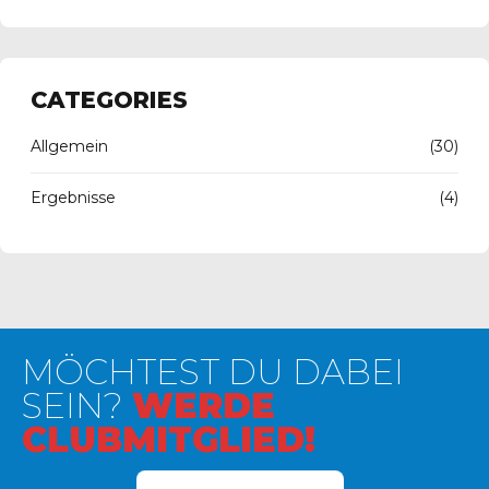
CATEGORIES
Allgemein
(30)
Ergebnisse
(4)
MÖCHTEST DU DABEI
SEIN?
WERDE
CLUBMITGLIED!