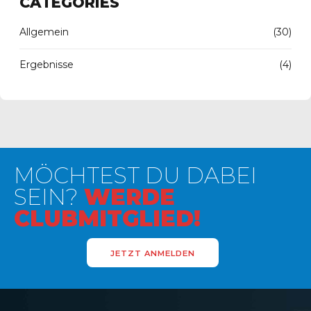
CATEGORIES
Allgemein
(30)
Ergebnisse
(4)
MÖCHTEST DU DABEI
SEIN?
WERDE
CLUBMITGLIED!
JETZT ANMELDEN